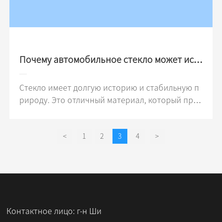
28
Почему автомобильное стекло может исп
равить ремонт автомобильного стекла
Стекло имеет долгую историю и стабильную п
рироду. Это отличный материал, который про
шел испытание временем. Он может не только
использоваться для украшения, но также може
<
1
2
3
4
>
т играть важную роль в различных оптических
приборах, и даже может использоваться, чтоб
ы помочь зданию энергосбережения и снижен
ия шума. Используя различные методы обрабо
тки, мы можем сделать стекло с различными ха
рактеристиками. Почему автомобильное стекл
Контактное лицо: г-н Ши
о можно отремонтировать, и какой смысл име