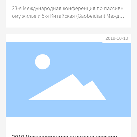
23-я Международная конференция по пассивн
ому жилье и 5-я Китайская (Gaobeidian) Междун
ародная выставка дверей и окон завершились
11 октября 2019 года. На этой выставке партне
2019-10-10
р Can Qi SWISSPACER (Сен-Гобен Ногуан) получ
ил награду за инновации!
2019 Международная выставка пассивног