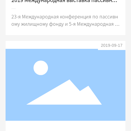
о жилья
23-я Международная конференция по пассивн
ому жилищному фонду и 5-я Международная в
ыставка дверей и окон в Китае (Gaobeidian) оф
ициально открылись 9 октября в городе Gaobei
2019-09-17
dian, провинция Хэбэй. В это время Шанхай Ча
н Ци будет работать с партнером SWISSPACER
(Сан-Гобан Нуаньбянь), приглашая новых и ста
рых клиентов посетить и обсудить. Адрес: Кита
йский международный город дверей и окон, Га
обейдиан, провинция Хэбэй. Стенд: B-12 Время
выставки: с 9 октября 2019 г. по 11 октября 201
9 г. Контактное лицо: менеджер Ян Контакты Те
л: 13370009128