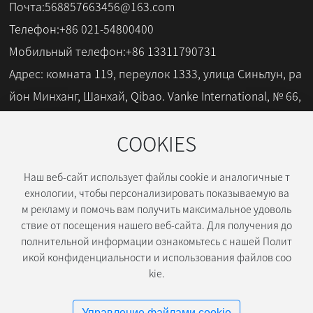
ет ремонт автомобильного стекла, смотрите н
Почта:
568857663456@163.com
иже. Во-первых, почему автомобильное стекло
Телефон:+86
021-54800400
может быть отремонтировано автомобильное
Мобильный телефон:+86
13311790731
стекло Принцип состоит в том, чтобы использ
овать ту же смолу, что и коэффициент прелом
Адрес: комната 119, переулок 1333, улица Синьлун, ра
ления стекла (оптические свойства), используя
йон Минханг, Шанхай, Qibao. Vanke International, № 66,
специальный процесс, чтобы ввести смолу в тр
30
ещины стекла и заставить ее затвердеть, чтоб
COOKIES
ы закончить смолу
Наш веб-сайт использует файлы cookie и аналогичные т
Шанхай Чанци Строите
ехнологии, чтобы персонализировать показываемую ва
м рекламу и помочь вам получить максимальное удоволь
льные материалы Лтд
ствие от посещения нашего веб-сайта. Для получения до
полнительной информации ознакомьтесь с нашей Полит
икой конфиденциальности и использования файлов coo
2024 Шанхай Чанци Строительные материалы Лтд
kie.
沪ICP备19046411号-1
Управление файлами cookie