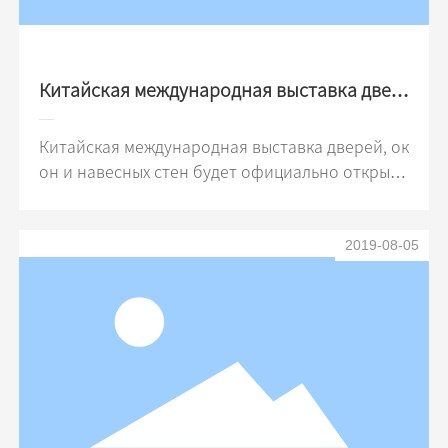
Китайская международная выставка двер
ей и окон
Китайская международная выставка дверей, ок
он и навесных стен будет официально открыта
5 ноября в Шанхайском новом международном
выставочном центре (Пудун). В это время Shan
2019-08-05
ghai Chanqi присоединится к партнеру SWISSPA
CER (Сен-Гобан Нуан Бянь) для участия в выста
вке. Приглашаем новых и старых клиентов пос
етить переговоры. Адрес: Шанхайский новый м
еждународный выставочный центр (Пудун), 234
5 Longyang Road, новый район Пудун, Шанхай С
тенд: W2.511 Время выставки: с 5 ноября 2019
г. по 8 ноября 2019 г. Контактное лицо: менедж
ер Shiyan Контакты Тел: 13311790731133700091